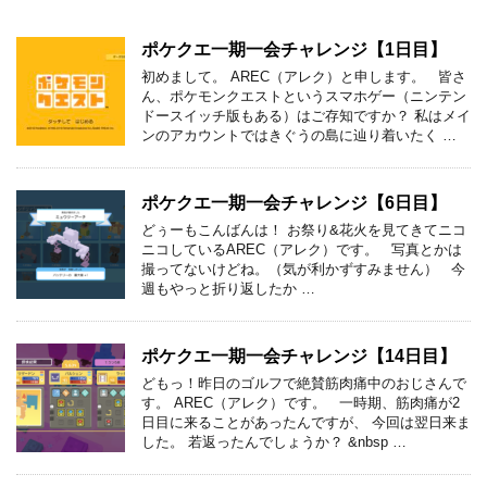
ポケクエ一期一会チャレンジ【1日目】
初めまして。 AREC（アレク）と申します。 皆さ
ん、ポケモンクエストというスマホゲー（ニンテン
ドースイッチ版もある）はご存知ですか？ 私はメイ
ンのアカウントではきぐうの島に辿り着いたく …
ポケクエ一期一会チャレンジ【6日目】
どぅーもこんばんは！ お祭り&花火を見てきてニコ
ニコしているAREC（アレク）です。 写真とかは
撮ってないけどね。（気が利かずすみません） 今
週もやっと折り返したか …
ポケクエ一期一会チャレンジ【14日目】
どもっ！昨日のゴルフで絶賛筋肉痛中のおじさんで
す。 AREC（アレク）です。 一時期、筋肉痛が2
日目に来ることがあったんですが、 今回は翌日来ま
した。 若返ったんでしょうか？ &nbsp …