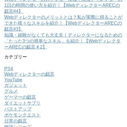
1日の時間の使い方を紹介！【WebディレクターARECの
戯言#4】
Webディレクターのメリットとは？私が実際に得ることが
できた様々なスキルを紹介！【WebディレクターARECの
戯言#3】
知識・経験がなくても大丈夫！ディレクターになるための
「たった3つの簡単なスキル」を紹介！【Webディレクタ
ーARECの戯言＃2】
カテゴリー
PS4
Webディレクターの戯言
YouTube
ガジェット
グルメ
ゲーマーの戯言
ダイエットサプリ
バストアップ
ポケモンクエスト
日常の戯言
物語シリーズ