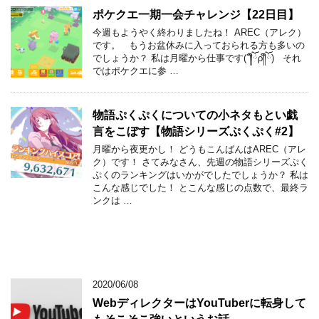
ポケクエ一期一会チャレンジ【22日目】
今週もようやく終わりましたね！ AREC（アレク）
です。 もうお盆休みに入っておられる方も多いの
でしょうか？ 私は月曜から仕事です(´༎ຶོρ༎ຶོ) それ
ではポケクエに参 …
物語ぷくぷくについての小ネタもとい戯
言をこぼす【物語シリーズぷくぷく#2】
月曜から夜更かし！ どうもこんばんはAREC（アレ
ク）です！ さてみなさん、先週の物語シリーズぷく
ぷくのランキングはいかがでしたでしょうか？ 私は
こんな感じでした！ とこんな感じの点数で、最終ラ
ンクは …
2020/06/08
WebディレクターはYouTuberに転身して