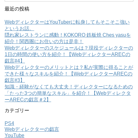
最近の投稿
WebディレクターはYouTuberに転身してもそこそこ強い
というお話。
隠れ家レストランに感動！KOKORO 鉄板焼 Ches yasuを
紹介！関西圏にお住いの方は是非！
Webディレクターのスケジュールは？現役ディレクターの
1日の時間の使い方を紹介！【WebディレクターARECの
戯言#4】
Webディレクターのメリットとは？私が実際に得ることが
できた様々なスキルを紹介！【WebディレクターARECの
戯言#3】
知識・経験がなくても大丈夫！ディレクターになるための
「たった3つの簡単なスキル」を紹介！【Webディレクタ
ーARECの戯言＃2】
カテゴリー
PS4
Webディレクターの戯言
YouTube