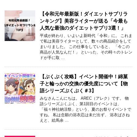
【令和元年最新版！ダイエットサプリラ
ンキング】美容ライターが送る「今最も
人気な最強のダイエットサプリ3選！」
平成が終わり、いよいよ新時代「令和」に。 これま
で私は美容ライターとして、数々の商品紹介をして
まいりました。 この仕事をしていると、 「今この
商品が人気なんだ！」 といった、その時々のトレン
ドが手に取 …
【ぷくぷく攻略】イベント開催中！綿菓
子と輪っかの交換の優先度について【物
語シリーズぷくぷく＃3】
みなさんこんにちは。 AREC（アレク）です。 物
語シリーズぷくぷく、第1回目のイベントは、
「福々神社納涼祭」という、夏のお祭りイベントで
すね。 私は念願の浴衣忍は未だ出ず、 浴衣ばさね
えと、絵馬余 …