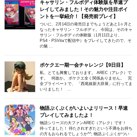
キャサリン・フルボディ体験版を早速プ
レイしてみました！その魅力や注目ポイ
ントを一挙紹介！【発売前プレイ】
ついに、2月14日の発売日までちょうどあと1ヶ月と
なったキャサリン・フルボディ。 今回は、そのキャ
サリン・フルボディの体験版（1月11日より、
PS4・PSVitaで配信中）をプレイしてきたので、そ
の魅 …
ポケクエ一期一会チャレンジ【9日目】
私、とても興奮しております。 AREC（アレク）で
す。 何故か。 ポケクエ全く関係ありません。 完
全プライベートで、 「西尾維新大辞展」に行ってま
いりました！ …
物語ぷくぷくがいよいよリリース！早速
プレイしてみましたよ！
物語シリーズの大ファンAREC（アレク）です！
待ってました！ 待たされすぎたという不満をお持ち
の方もおられるでしょうか^^; 物語ぷくぷくがつい